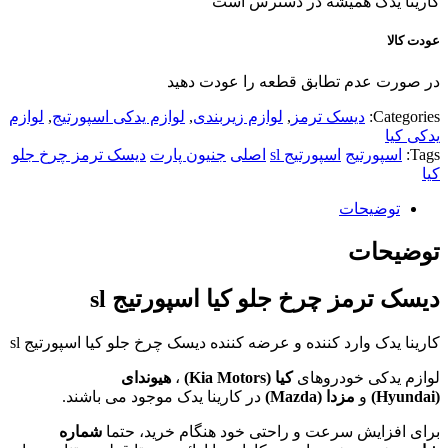
کارینا یدک همیشه در دسترس است
عودت کالا
در صورت عدم تطابق قطعه را عودت دهید
Categories:
دیسک ترمز
,
لوازم زیربندی
,
لوازم یدکی اسپورتیج
,
لوازم
یدکی کیا
Tags:
اسپورتیج
اسپورتیج sl
اصلی
جنیون پارت
دیسک ترمز چرخ جلو
کیا
توضیحات
توضیحات
دیسک ترمز چرخ جلو کیا اسپورتیج sl
کارینا یدک وارد کننده و عرضه کننده دیسک چرخ جلو کیا اسپورتیج sl
لوازم یدکی خودروهای
کیا (
Kia Motors
)
،
هیوندای
(
Hyundai
)
و
مزدا (
Mazda
)
در کارینا یدک موجود می باشند.
برای افزایش سرعت و راحتی خود هنگام خرید، حتما
شماره