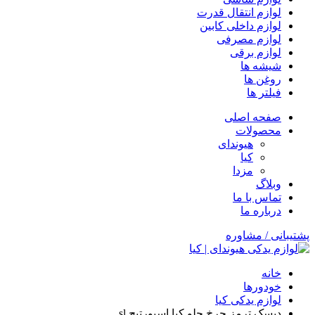
لوازم انتقال قدرت
لوازم داخلی کابین
لوازم مصرفی
لوازم برقی
شیشه ها
روغن ها
فیلتر ها
صفحه اصلی
محصولات
هیوندای
کیا
مزدا
وبلاگ
تماس با ما
درباره ما
پشتیبانی / مشاوره
خانه
خودورها
لوازم یدکی کیا
دیسک ترمز چرخ جلو کیا اسپورتیج sl