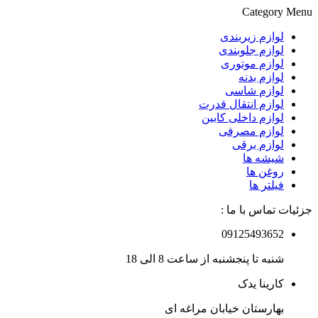
Category Menu
لوازم زیربندی
لوازم جلوبندی
لوازم موتوری
لوازم بدنه
لوازم شاسی
لوازم انتقال قدرت
لوازم داخلی کابین
لوازم مصرفی
لوازم برقی
شیشه ها
روغن ها
فیلتر ها
جزئیات تماس با ما :
09125493652
شنبه تا پنجشنبه از ساعت 8 الی 18
کارینا یدک
بهارستان خیابان مراغه ای