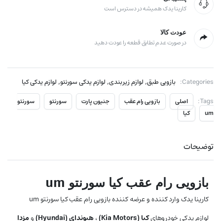
کارینا یدک همیشه در دسترس است
عودت کالا
در صورت عدم تطابق قطعه را عودت دهید
,
,
,
Categories:
بازویی طبق
لوازم زیربندی
لوازم یدکی سورنتو
لوازم یدکی کیا
Tags:
اصلی
بازویی رام عقب
جنیون پارت
سورنتو
سورنتو
um
کیا
توضیحات
بازویی رام عقب کیا سورنتو um
کارینا یدک وارد کننده و عرضه کننده بازویی رام عقب کیا سورنتو um
لوازم یدکی خودروهای
کیا (
Kia Motors
)
،
هیوندای (
Hyundai
)
و
مزدا