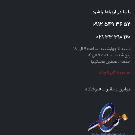
با ما در ارتباط باشید
52 36 549 0912
160 310 33 021
شنبه تا چهارشنبه : ساعت 9 الی 18
پنج شنبه : ساعت 9 الی 14
جمعه : تعطیل هستیم!
تماس با کارینا یدک
قوانین و مقررات فروشگاه