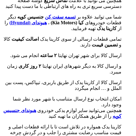
همچنین می توانید با علامت
تماس سریع
گوشه صفحه
دسترسی سریع تری به راه های ارتباطی با ما دست پیدا کنید
شما می توانید علاوه بر
تسمه سفت کن
جنسیس کوپه
دیگر
قطعات خودروهای
کیا (
Kia Motors
)
،
هیوندای (
Hyundai
)
را
از
کارینا یدک
تهیه فرمایید.
تمامی قطعات ارسالی از سوی کارینا یدک
اصالت کیفیت
کالا
و
تضمین قیمت
دارند.
ارسال کالا برای شهر تهران نهایتا
۲ ساعته
انجام می شود.
و ارسال کالا به دیگر شهرهای ایران نهایتا
۲ روز کاری
زمان
میبرد.
ارسال کالا از کارینا یدک از طریق باربری، تیپاکس، پست بین
الملل و … انجام میگردد
امکان انتخاب نوع ارسال متناسب با شهر مورد نظر شما
وجود دارد.
همچنین می‌توانید سایر لوازم یدکی خودروی
هیوندای جنسیس
کوپه
را از طریق همکاران ما تهیه کنید
کارینا یدک همواره در تلاش است تا با ارائه قطعات اصلی و
قیمت مناسب رضایت مشتری را جلب و در گردش چرخه