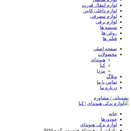
لوازم انتقال قدرت
لوازم داخلی کابین
لوازم مصرفی
لوازم برقی
شیشه ها
روغن ها
فیلتر ها
صفحه اصلی
محصولات
هیوندای
کیا
مزدا
وبلاگ
تماس با ما
درباره ما
پشتیبانی / مشاوره
خانه
خودورها
لوازم یدکی هیوندای
رادیاتور آب هیوندای جنسیس کوپه 2010