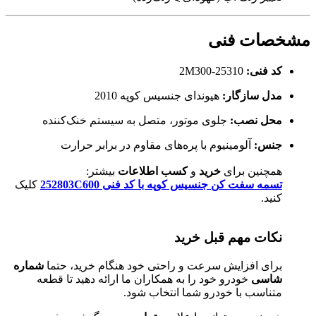
مشخصات فنی
کد فنی:
25310-2M300
مدل سازگار:
هیوندای جنسیس کوپه 2010
محل نصب:
جلوی موتور، متصل به سیستم خنک‌کننده
جنس:
آلومینیوم با پره‌های مقاوم در برابر حرارت
همچنین برای
خرید
و
کسب اطلاعات
بیشتر:
تسمه سفت کن جنسیس کوپه با کد فنی 252803C600
کلیک
کنید.
نکات مهم قبل خرید
برای افزایش سرعت و راحتی خود هنگام خرید، حتما
شماره
شاسی
خودرو خود را به همکاران ما ارائه دهید تا قطعه
متناسب با خودرو شما انتخاب شود.