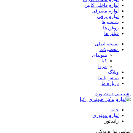
لوازم داخلی کابین
لوازم مصرفی
لوازم برقی
شیشه ها
روغن ها
فیلتر ها
صفحه اصلی
محصولات
هیوندای
کیا
مزدا
وبلاگ
تماس با ما
درباره ما
پشتیبانی / مشاوره
خانه
لوازم موتوری
رادیاتور
تمامی لوازم یدکی