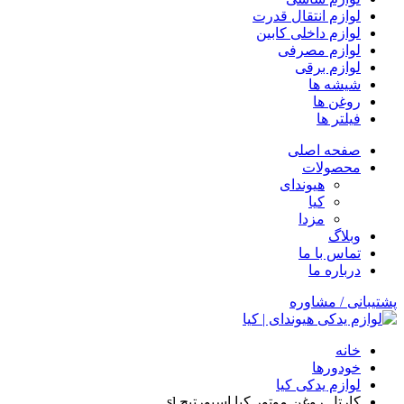
لوازم انتقال قدرت
لوازم داخلی کابین
لوازم مصرفی
لوازم برقی
شیشه ها
روغن ها
فیلتر ها
صفحه اصلی
محصولات
هیوندای
کیا
مزدا
وبلاگ
تماس با ما
درباره ما
پشتیبانی / مشاوره
خانه
خودورها
لوازم یدکی کیا
کارتل روغن موتور کیا اسپورتیج sl