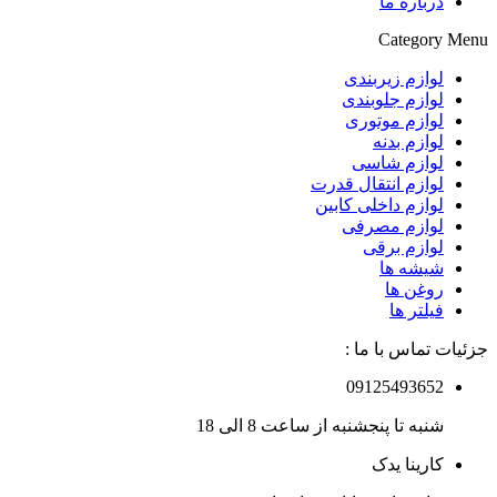
درباره ما
Category Menu
لوازم زیربندی
لوازم جلوبندی
لوازم موتوری
لوازم بدنه
لوازم شاسی
لوازم انتقال قدرت
لوازم داخلی کابین
لوازم مصرفی
لوازم برقی
شیشه ها
روغن ها
فیلتر ها
جزئیات تماس با ما :
09125493652
شنبه تا پنجشنبه از ساعت 8 الی 18
کارینا یدک