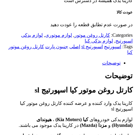
کارینا یدک همیشه در دسترس است
عودت کالا
در صورت عدم تطابق قطعه را عودت دهید
Categories:
کارتل روغن موتور
,
لوازم موتوری
,
لوازم یدکی
اسپورتیج
,
لوازم یدکی کیا
Tags:
اسپورتیج
اسپورتیج sl
اصلی
جنیون پارت
کارتل روغن موتور
کیا
توضیحات
توضیحات
کارتل روغن موتور کیا اسپورتیج sl
کارینا یدک وارد کننده و عرضه کننده کارتل روغن موتور کیا
اسپورتیج sl
لوازم یدکی خودروهای
کیا (
Kia Motors
)
،
هیوندای
(
Hyundai
)
و
مزدا (
Mazda
)
در کارینا یدک موجود می باشند.