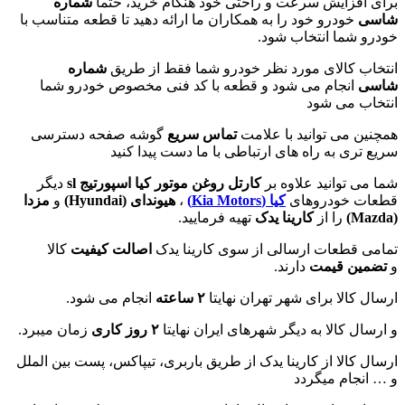
برای افزایش سرعت و راحتی خود هنگام خرید، حتما
شماره
شاسی
خودرو خود را به همکاران ما ارائه دهید تا قطعه متناسب با
خودرو شما انتخاب شود.
انتخاب کالای مورد نظر خودرو شما فقط از طریق
شماره
شاسی
انجام می شود و قطعه با کد فنی مخصوص خودرو شما
انتخاب می شود
همچنین می توانید با علامت
تماس سریع
گوشه صفحه دسترسی
سریع تری به راه های ارتباطی با ما دست پیدا کنید
شما می توانید علاوه بر
کارتل روغن موتور کیا اسپورتیج sl
دیگر
قطعات خودروهای
کیا (Kia Motors)
،
هیوندای (
Hyundai
)
و
مزدا
(
Mazda
)
را از
کارینا یدک
تهیه فرمایید.
تمامی قطعات ارسالی از سوی کارینا یدک
اصالت کیفیت
کالا
و
تضمین قیمت
دارند.
ارسال کالا برای شهر تهران نهایتا
۲ ساعته
انجام می شود.
و ارسال کالا به دیگر شهرهای ایران نهایتا
۲ روز کاری
زمان میبرد.
ارسال کالا از کارینا یدک از طریق باربری، تیپاکس، پست بین الملل
و … انجام میگردد