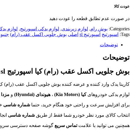
عودت کالا
در صورت عدم تطابق قطعه را عودت دهید
Categories:
بوش رام
,
لوازم زیربندی
,
لوازم یدکی اسپورتیج
,
لوازم یدک
Tags:
اسپورتیج
اسپورتیج sl
اصلی
بوش جلویی اکسل عقب (رام)
جنیو
توضیحات
توضیحات
بوش جلویی اکسل عقب (رام) کیا اسپورتیج sl
کارینا یدک وارد کننده و عرضه کننده بوش جلویی اکسل عقب (رام) کیا ا
لوازم یدکی خودروهای
کیا (
Kia Motors
)
،
هیوندای (
Hyundai
)
و
مزدا (
برای افزایش سرعت و راحتی خود هنگام خرید، حتما
شماره شاسی
خو
انتخاب کالای مورد نظر خودرو شما فقط از طریق
شماره شاسی
انجا
همچنین می توانید با علامت
تماس سریع
گوشه صفحه دسترسی سریع تری 