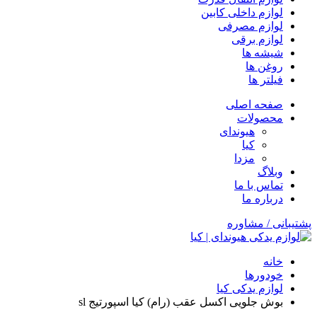
لوازم داخلی کابین
لوازم مصرفی
لوازم برقی
شیشه ها
روغن ها
فیلتر ها
صفحه اصلی
محصولات
هیوندای
کیا
مزدا
وبلاگ
تماس با ما
درباره ما
پشتیبانی / مشاوره
خانه
خودورها
لوازم یدکی کیا
بوش جلویی اکسل عقب (رام) کیا اسپورتیج sl