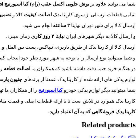
شما می توانید علاوه بر
بوش جلویی اکسل عقب (رام) کیا اسپورتیج sl
تمامی قطعات ارسالی از سوی کارینا یدک
اصالت کیفیت
کالا و
تضمین
ارسال کالا برای شهر تهران نهایتا
۲ ساعته
انجام می شود.
و ارسال کالا به دیگر شهرهای ایران نهایتا
۲ روز کاری
زمان میبرد.
ارسال کالا از کارینا یدک از طریق باربری، تیپاکس، پست بین الملل و 
و شما میتوانید نوع ارسال را با توجه به شهر مورد نظر خود انتخاب کنید
در هنگام خرید حتما دقت داشته باشید که همکاران ما
اصالت قطعه
را
لوازم یدکی های ارائه شده از کارینا یدک عمدتا از برندهای
جنیون پارت
شما میتوانید دیگر لوازم یدکی خودرو
کیا اسپورتیج
را از همکاران ما تهی
کارینا یدک همواره در تلاش است تا با ارائه قطعات اصلی و قیمت 
کارینا یدک فروشگاهی که به آن اعتماد دارید.
Related products