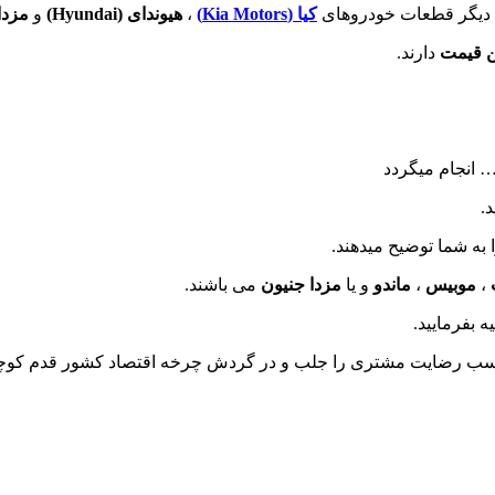
دیگر قطعات خودروهای
کیا (Kia Motors)
،
هیوندای (
Hyundai
)
و
مزدا 
 قیمت
دارند.
… انجام میگردد
.
 به شما توضیح میدهند.
،
موبیس
،
ماندو
و یا
مزدا جنیون
می باشند.
ه بفرمایید.
مناسب رضایت مشتری را جلب و در گردش چرخه اقتصاد کشور قدم کوچک