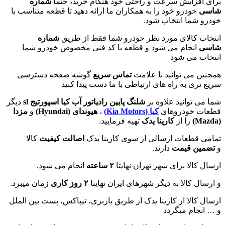
برای افزایش سرعت و راحتی خود هنگام خرید، حتما
شماره
شاسی
خودرو خود را به همکاران ما ارائه دهید تا قطعه متناسب با
خودرو شما انتخاب شود.
انتخاب کالای مورد نظر خودرو شما فقط از طریق
شماره
شاسی
انجام می شود و قطعه با کد فنی مخصوص خودرو شما
انتخاب می شود
همچنین می توانید با علامت
تماس سریع
گوشه صفحه دسترسی
سریع تری به راه های ارتباطی با ما دست پیدا کنید
شما می توانید علاوه بر
شلنگ پایین رادیاتور آب کیا اسپورتیج sl
دیگر
قطعات خودروهای
کیا (Kia Motors)
،
هیوندای (
Hyundai
)
و
مزدا
(
Mazda
)
را از
کارینا یدک
تهیه فرمایید.
تمامی قطعات ارسالی از سوی کارینا یدک
اصالت کیفیت
کالا
و
تضمین قیمت
دارند.
ارسال کالا برای شهر تهران نهایتا
۲ ساعته
انجام می شود.
و ارسال کالا به دیگر شهرهای ایران نهایتا
۲ روز کاری
زمان میبرد.
ارسال کالا از کارینا یدک از طریق باربری، تیپاکس، پست بین الملل
و … انجام میگردد