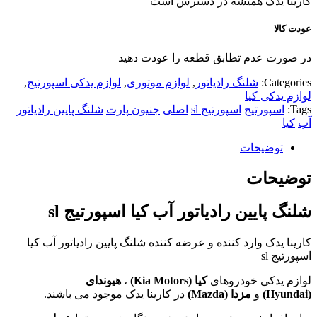
کارینا یدک همیشه در دسترس است
عودت کالا
در صورت عدم تطابق قطعه را عودت دهید
Categories:
شلنگ رادیاتور
,
لوازم موتوری
,
لوازم یدکی اسپورتیج
,
لوازم یدکی کیا
Tags:
اسپورتیج
اسپورتیج sl
اصلی
جنیون پارت
شلنگ پایین رادیاتور
آب
کیا
توضیحات
توضیحات
شلنگ پایین رادیاتور آب کیا اسپورتیج sl
کارینا یدک وارد کننده و عرضه کننده شلنگ پایین رادیاتور آب کیا
اسپورتیج sl
لوازم یدکی خودروهای
کیا (
Kia Motors
)
،
هیوندای
(
Hyundai
)
و
مزدا (
Mazda
)
در کارینا یدک موجود می باشند.