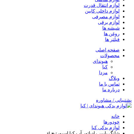
لوازم انتقال قدرت
لوازم داخلی کابین
لوازم مصرفی
لوازم برقی
شیشه ها
روغن ها
فیلتر ها
صفحه اصلی
محصولات
هیوندای
کیا
مزدا
وبلاگ
تماس با ما
درباره ما
پشتیبانی / مشاوره
خانه
خودورها
لوازم یدکی کیا
شلنگ پایین رادیاتور آب کیا اسپورتیج sl