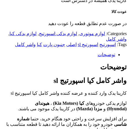
کارینا یدک همیشه در دسترس است
عودت کالا
در صورت عدم تطابق قطعه را عودت دهید
Categories:
لوازم موتوری
,
لوازم یدکی اسپورتیج
,
لوازم یدکی کیا
,
واشر کامل
Tags:
اسپورتیج
اسپورتیج sl
اصلی
جنیون پارت
کیا
واشر کامل
توضیحات
توضیحات
واشر کامل کیا اسپورتیج sl
کارینا یدک وارد کننده و عرضه کننده واشر کامل کیا اسپورتیج sl
لوازم یدکی خودروهای
کیا (
Kia Motors
)
،
هیوندای
(
Hyundai
)
و
مزدا (
Mazda
)
در کارینا یدک موجود می باشند.
برای افزایش سرعت و راحتی خود هنگام خرید، حتما
شماره
شاسی
خودرو خود را به همکاران ما ارائه دهید تا قطعه متناسب با