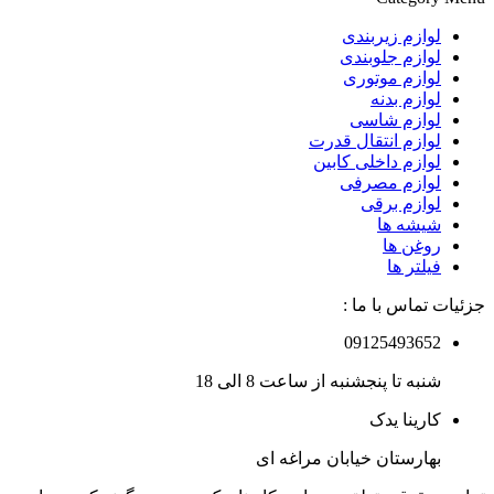
لوازم زیربندی
لوازم جلوبندی
لوازم موتوری
لوازم بدنه
لوازم شاسی
لوازم انتقال قدرت
لوازم داخلی کابین
لوازم مصرفی
لوازم برقی
شیشه ها
روغن ها
فیلتر ها
جزئیات تماس با ما :
09125493652
شنبه تا پنجشنبه از ساعت 8 الی 18
کارینا یدک
بهارستان خیابان مراغه ای