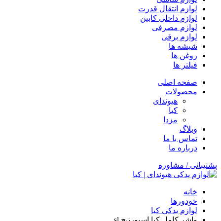
لوازم انتقال قدرت
لوازم داخلی کابین
لوازم مصرفی
لوازم برقی
شیشه ها
روغن ها
فیلتر ها
صفحه اصلی
محصولات
هیوندای
کیا
مزدا
وبلاگ
تماس با ما
درباره ما
پشتیبانی / مشاوره
خانه
خودورها
لوازم یدکی کیا
واشر کامل کیا اسپورتیج sl