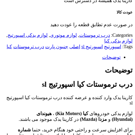
کارینا یدک همیشه در دسترس است
عودت کالا
در صورت عدم تطابق قطعه را عودت دهید
Categories:
درب ترموستات
,
لوازم موتوری
,
لوازم یدکی اسپورتیج
,
لوازم یدکی کیا
Tags:
اسپورتیج
اسپورتیج sl
اصلی
جنیون پارت
درب ترموستات
کیا
توضیحات
توضیحات
درب ترموستات کیا اسپورتیج sl
کارینا یدک وارد کننده و عرضه کننده درب ترموستات کیا اسپورتیج
sl
لوازم یدکی خودروهای
کیا (
Kia Motors
)
،
هیوندای
(
Hyundai
)
و
مزدا (
Mazda
)
در کارینا یدک موجود می باشند.
برای افزایش سرعت و راحتی خود هنگام خرید، حتما
شماره