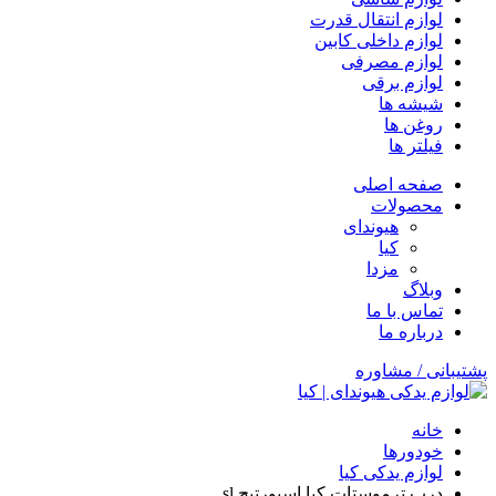
لوازم انتقال قدرت
لوازم داخلی کابین
لوازم مصرفی
لوازم برقی
شیشه ها
روغن ها
فیلتر ها
صفحه اصلی
محصولات
هیوندای
کیا
مزدا
وبلاگ
تماس با ما
درباره ما
پشتیبانی / مشاوره
خانه
خودورها
لوازم یدکی کیا
درب ترموستات کیا اسپورتیج sl