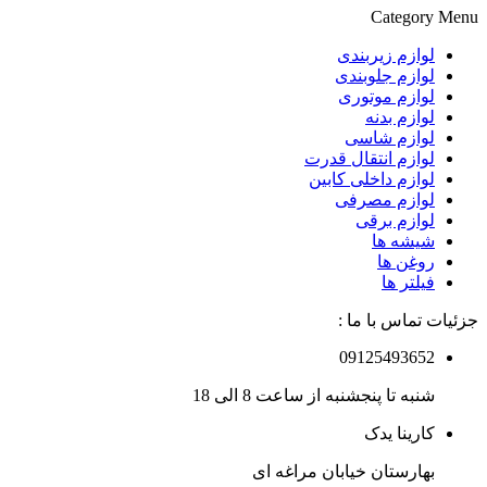
Category Menu
لوازم زیربندی
لوازم جلوبندی
لوازم موتوری
لوازم بدنه
لوازم شاسی
لوازم انتقال قدرت
لوازم داخلی کابین
لوازم مصرفی
لوازم برقی
شیشه ها
روغن ها
فیلتر ها
جزئیات تماس با ما :
09125493652
شنبه تا پنجشنبه از ساعت 8 الی 18
کارینا یدک
بهارستان خیابان مراغه ای