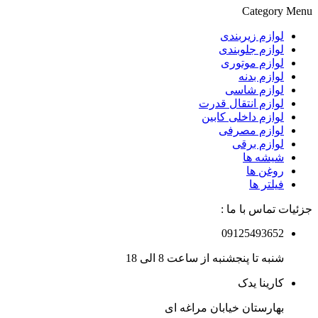
Category Menu
لوازم زیربندی
لوازم جلوبندی
لوازم موتوری
لوازم بدنه
لوازم شاسی
لوازم انتقال قدرت
لوازم داخلی کابین
لوازم مصرفی
لوازم برقی
شیشه ها
روغن ها
فیلتر ها
جزئیات تماس با ما :
09125493652
شنبه تا پنجشنبه از ساعت 8 الی 18
کارینا یدک
بهارستان خیابان مراغه ای