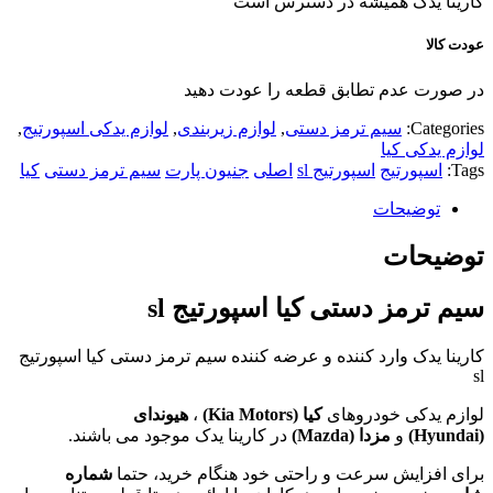
کارینا یدک همیشه در دسترس است
عودت کالا
در صورت عدم تطابق قطعه را عودت دهید
Categories:
سیم ترمز دستی
,
لوازم زیربندی
,
لوازم یدکی اسپورتیج
,
لوازم یدکی کیا
Tags:
اسپورتیج
اسپورتیج sl
اصلی
جنیون پارت
سیم ترمز دستی
کیا
توضیحات
توضیحات
سیم ترمز دستی کیا اسپورتیج sl
کارینا یدک وارد کننده و عرضه کننده سیم ترمز دستی کیا اسپورتیج
sl
لوازم یدکی خودروهای
کیا (
Kia Motors
)
،
هیوندای
(
Hyundai
)
و
مزدا (
Mazda
)
در کارینا یدک موجود می باشند.
برای افزایش سرعت و راحتی خود هنگام خرید، حتما
شماره