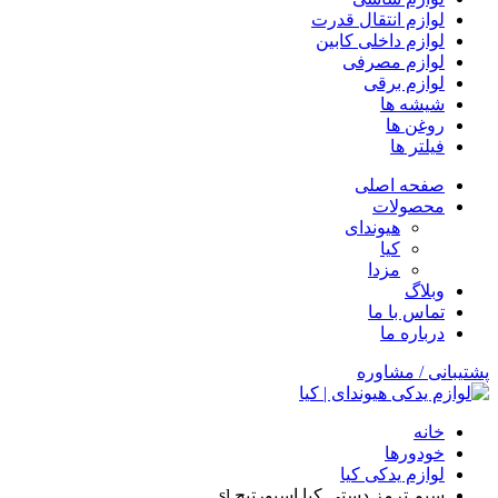
لوازم انتقال قدرت
لوازم داخلی کابین
لوازم مصرفی
لوازم برقی
شیشه ها
روغن ها
فیلتر ها
صفحه اصلی
محصولات
هیوندای
کیا
مزدا
وبلاگ
تماس با ما
درباره ما
پشتیبانی / مشاوره
خانه
خودورها
لوازم یدکی کیا
سیم ترمز دستی کیا اسپورتیج sl