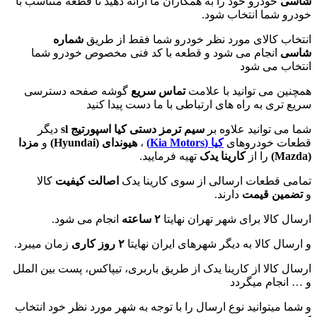
شاسی
خودرو خود را به همکاران ما ارائه دهید تا قطعه متناسب با
خودرو شما انتخاب شود.
انتخاب کالای مورد نظر خودرو شما فقط از طریق
شماره
شاسی
انجام می شود و قطعه با کد فنی مخصوص خودرو شما
انتخاب می شود
همچنین می توانید با علامت
تماس سریع
گوشه صفحه دسترسی
سریع تری به راه های ارتباطی با ما دست پیدا کنید
شما می توانید علاوه بر
سیم ترمز دستی کیا اسپورتیج sl
دیگر
قطعات خودروهای
کیا (Kia Motors)
،
هیوندای (
Hyundai
)
و
مزدا
(
Mazda
)
را از
کارینا یدک
تهیه فرمایید.
تمامی قطعات ارسالی از سوی کارینا یدک
اصالت کیفیت
کالا
و
تضمین قیمت
دارند.
ارسال کالا برای شهر تهران نهایتا
۲ ساعته
انجام می شود.
و ارسال کالا به دیگر شهرهای ایران نهایتا
۲ روز کاری
زمان میبرد.
ارسال کالا از کارینا یدک از طریق باربری، تیپاکس، پست بین الملل
و … انجام میگردد
و شما میتوانید نوع ارسال را با توجه به شهر مورد نظر خود انتخاب