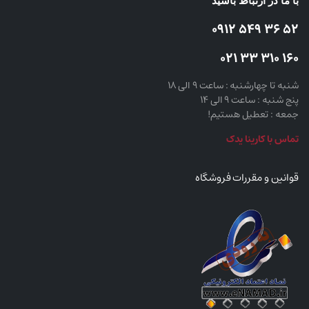
با ما در ارتباط باشید
52 36 549 0912
160 310 33 021
شنبه تا چهارشنبه : ساعت 9 الی 18
پنج شنبه : ساعت 9 الی 14
جمعه : تعطیل هستیم!
تماس با کارینا یدک
قوانین و مقررات فروشگاه