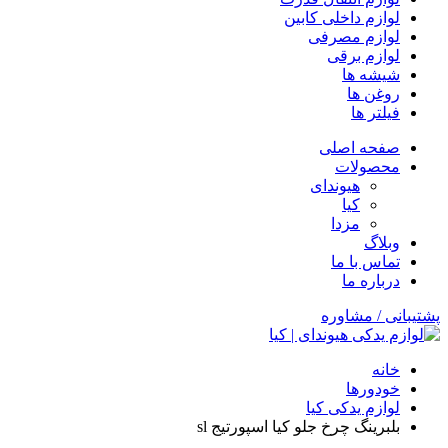
لوازم داخلی کابین
لوازم مصرفی
لوازم برقی
شیشه ها
روغن ها
فیلتر ها
صفحه اصلی
محصولات
هیوندای
کیا
مزدا
وبلاگ
تماس با ما
درباره ما
پشتیبانی / مشاوره
خانه
خودورها
لوازم یدکی کیا
بلبرینگ چرخ جلو کیا اسپورتیج sl