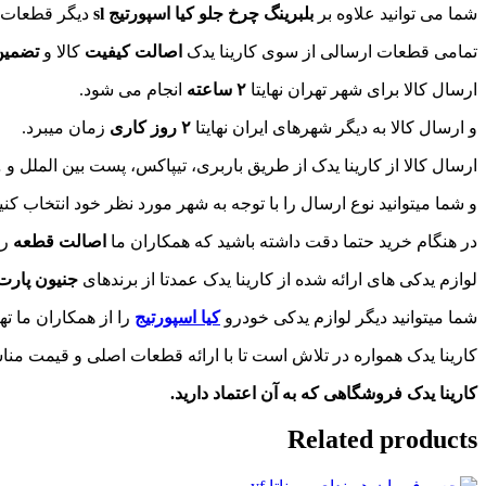
شما می توانید علاوه بر
بلبرینگ چرخ جلو کیا اسپورتیج sl
دیگر قطعات
تمامی قطعات ارسالی از سوی کارینا یدک
اصالت کیفیت
کالا و
تضمین
ارسال کالا برای شهر تهران نهایتا
۲ ساعته
انجام می شود.
و ارسال کالا به دیگر شهرهای ایران نهایتا
۲ روز کاری
زمان میبرد.
ارسال کالا از کارینا یدک از طریق باربری، تیپاکس، پست بین الملل و 
و شما میتوانید نوع ارسال را با توجه به شهر مورد نظر خود انتخاب کنید
در هنگام خرید حتما دقت داشته باشید که همکاران ما
اصالت قطعه
را
لوازم یدکی های ارائه شده از کارینا یدک عمدتا از برندهای
جنیون پارت
شما میتوانید دیگر لوازم یدکی خودرو
کیا اسپورتیج
را از همکاران ما تهی
کارینا یدک همواره در تلاش است تا با ارائه قطعات اصلی و قیمت 
کارینا یدک فروشگاهی که به آن اعتماد دارید.
Related products