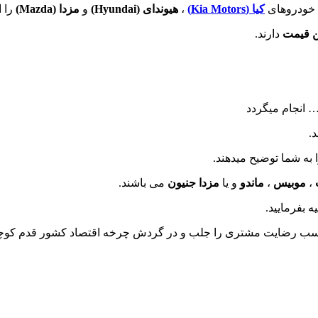
 خودروهای
کیا (Kia Motors)
،
هیوندای (
Hyundai
)
و
مزدا (
Mazda
)
را ا
 قیمت
دارند.
… انجام میگردد
.
 به شما توضیح میدهند.
،
موبیس
،
ماندو
و یا
مزدا جنیون
می باشند.
ه بفرمایید.
مناسب رضایت مشتری را جلب و در گردش چرخه اقتصاد کشور قدم کوچک