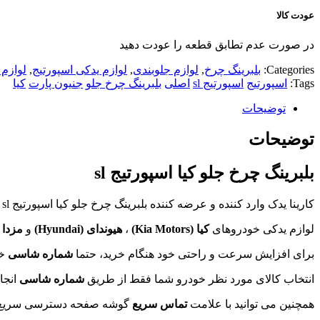
عودت کالا
در صورت عدم تطابق قطعه را عودت دهید
Categories:
بلبرینگ چرخ
,
لوازم جلوبندی
,
لوازم یدکی اسپورتیج
,
لوازم 
Tags:
اسپورتیج
اسپورتیج sl
اصلی
بلبرینگ چرخ جلو
جنیون پارت
کیا
توضیحات
توضیحات
بلبرینگ چرخ جلو کیا اسپورتیج sl
کارینا یدک وارد کننده و عرضه کننده بلبرینگ چرخ جلو کیا اسپورتیج sl
لوازم یدکی خودروهای
کیا (
Kia Motors
)
،
هیوندای (
Hyundai
)
و
مزدا (
برای افزایش سرعت و راحتی خود هنگام خرید، حتما
شماره شاسی
خو
انتخاب کالای مورد نظر خودرو شما فقط از طریق
شماره شاسی
انجا
همچنین می توانید با علامت
تماس سریع
گوشه صفحه دسترسی سریع تری 