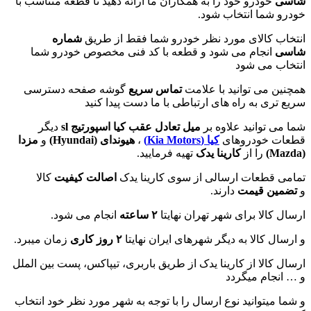
شاسی
خودرو خود را به همکاران ما ارائه دهید تا قطعه متناسب با
خودرو شما انتخاب شود.
انتخاب کالای مورد نظر خودرو شما فقط از طریق
شماره
شاسی
انجام می شود و قطعه با کد فنی مخصوص خودرو شما
انتخاب می شود
همچنین می توانید با علامت
تماس سریع
گوشه صفحه دسترسی
سریع تری به راه های ارتباطی با ما دست پیدا کنید
شما می توانید علاوه بر
میل تعادل عقب کیا اسپورتیج sl
دیگر
قطعات خودروهای
کیا (Kia Motors)
،
هیوندای (
Hyundai
)
و
مزدا
(
Mazda
)
را از
کارینا یدک
تهیه فرمایید.
تمامی قطعات ارسالی از سوی کارینا یدک
اصالت کیفیت
کالا
و
تضمین قیمت
دارند.
ارسال کالا برای شهر تهران نهایتا
۲ ساعته
انجام می شود.
و ارسال کالا به دیگر شهرهای ایران نهایتا
۲ روز کاری
زمان میبرد.
ارسال کالا از کارینا یدک از طریق باربری، تیپاکس، پست بین الملل
و … انجام میگردد
و شما میتوانید نوع ارسال را با توجه به شهر مورد نظر خود انتخاب