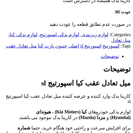
کارینا یدک همیشه در دسترس است
عودت کالا
در صورت عدم تطابق قطعه را عودت دهید
Categories:
لوازم زیربندی
,
لوازم یدکی اسپورتیج
,
لوازم یدکی کیا
,
میل تعادل
Tags:
اسپورتیج
اسپورتیج sl
اصلی
جنیون پارت
کیا
میل تعادل عقب
توضیحات
توضیحات
میل تعادل عقب کیا اسپورتیج sl
کارینا یدک وارد کننده و عرضه کننده میل تعادل عقب کیا اسپورتیج
sl
لوازم یدکی خودروهای
کیا (
Kia Motors
)
،
هیوندای
(
Hyundai
)
و
مزدا (
Mazda
)
در کارینا یدک موجود می باشند.
برای افزایش سرعت و راحتی خود هنگام خرید، حتما
شماره