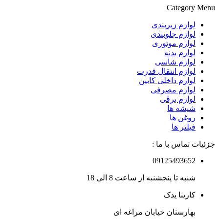
Category Menu
لوازم زیربندی
لوازم جلوبندی
لوازم موتوری
لوازم بدنه
لوازم شاسی
لوازم انتقال قدرت
لوازم داخلی کابین
لوازم مصرفی
لوازم برقی
شیشه ها
روغن ها
فیلتر ها
جزئیات تماس با ما :
09125493652
شنبه تا پنجشنبه از ساعت 8 الی 18
کارینا یدک
بهارستان خیابان مراغه ای