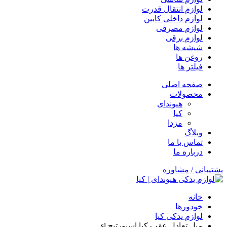
لوازم انتقال قدرت
لوازم داخلی کابین
لوازم مصرفی
لوازم برقی
شیشه ها
روغن ها
فیلتر ها
صفحه اصلی
محصولات
هیوندای
کیا
مزدا
وبلاگ
تماس با ما
درباره ما
پشتیبانی / مشاوره
خانه
خودورها
لوازم یدکی کیا
میل تعادل عقب کیا اسپورتیج sl