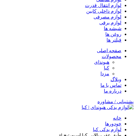
لوازم انتقال قدرت
لوازم داخلی کابین
لوازم مصرفی
لوازم برقی
شیشه ها
روغن ها
فیلتر ها
صفحه اصلی
محصولات
هیوندای
کیا
مزدا
وبلاگ
تماس با ما
درباره ما
پشتیبانی / مشاوره
خانه
خودورها
لوازم یدکی کیا
طبق عقب بالایی کیا اسپورتیج sl