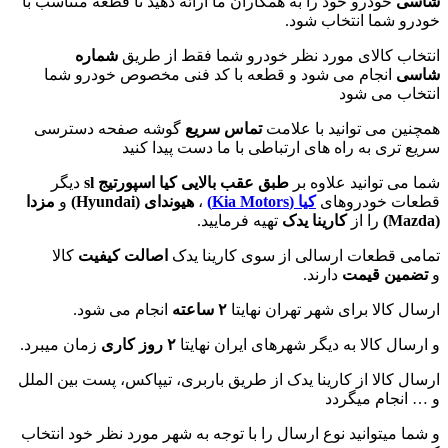
شاسی
خودرو خود را به همکاران ما ارائه دهید تا قطعه متناسب با
خودرو شما انتخاب شود.
انتخاب کالای مورد نظر خودرو شما فقط از طریق
شماره
شاسی
انجام می شود و قطعه با کد فنی مخصوص خودرو شما
انتخاب می شود
همچنین می توانید با علامت
تماس سریع
گوشه صفحه دسترسی
سریع تری به راه های ارتباطی با ما دست پیدا کنید
شما می توانید علاوه بر
طبق عقب بالایی کیا اسپورتیج sl
دیگر
قطعات خودروهای
کیا (Kia Motors)
،
هیوندای (
Hyundai
)
و
مزدا
(
Mazda
)
را از
کارینا یدک
تهیه فرمایید.
تمامی قطعات ارسالی از سوی کارینا یدک
اصالت کیفیت
کالا
و
تضمین قیمت
دارند.
ارسال کالا برای شهر تهران نهایتا
۲ ساعته
انجام می شود.
و ارسال کالا به دیگر شهرهای ایران نهایتا
۲ روز کاری
زمان میبرد.
ارسال کالا از کارینا یدک از طریق باربری، تیپاکس، پست بین الملل
و … انجام میگردد
و شما میتوانید نوع ارسال را با توجه به شهر مورد نظر خود انتخاب