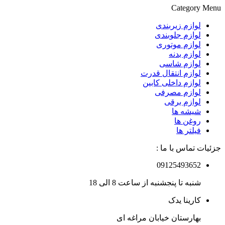
Category Menu
لوازم زیربندی
لوازم جلوبندی
لوازم موتوری
لوازم بدنه
لوازم شاسی
لوازم انتقال قدرت
لوازم داخلی کابین
لوازم مصرفی
لوازم برقی
شیشه ها
روغن ها
فیلتر ها
جزئیات تماس با ما :
09125493652
شنبه تا پنجشنبه از ساعت 8 الی 18
کارینا یدک
بهارستان خیابان مراغه ای