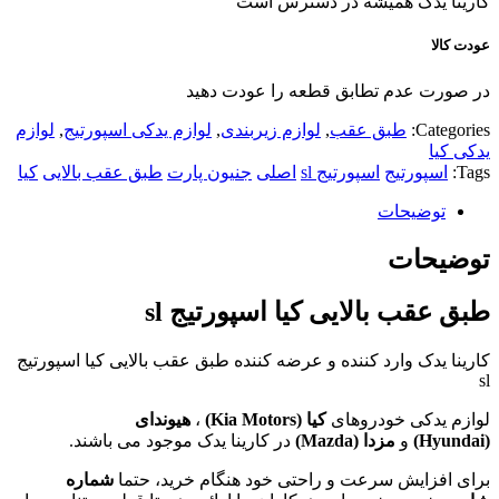
کارینا یدک همیشه در دسترس است
عودت کالا
در صورت عدم تطابق قطعه را عودت دهید
Categories:
طبق عقب
,
لوازم زیربندی
,
لوازم یدکی اسپورتیج
,
لوازم
یدکی کیا
Tags:
اسپورتیج
اسپورتیج sl
اصلی
جنیون پارت
طبق عقب بالایی
کیا
توضیحات
توضیحات
طبق عقب بالایی کیا اسپورتیج sl
کارینا یدک وارد کننده و عرضه کننده طبق عقب بالایی کیا اسپورتیج
sl
لوازم یدکی خودروهای
کیا (
Kia Motors
)
،
هیوندای
(
Hyundai
)
و
مزدا (
Mazda
)
در کارینا یدک موجود می باشند.
برای افزایش سرعت و راحتی خود هنگام خرید، حتما
شماره