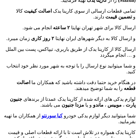
(
Mazda
)
را از
کارینا یدک
تهیه فرمایید.
تمامی قطعات ارسالی از سوی کارینا یدک
اصالت کیفیت
کالا
و
تضمین قیمت
دارند.
ارسال کالا برای شهر تهران نهایتا
۲ ساعته
انجام می شود.
و ارسال کالا به دیگر شهرهای ایران نهایتا
۲ روز کاری
زمان میبرد.
ارسال کالا از کارینا یدک از طریق باربری، تیپاکس، پست بین الملل
و … انجام میگردد
و شما میتوانید نوع ارسال را با توجه به شهر مورد نظر خود انتخاب
کنید.
در هنگام خرید حتما دقت داشته باشید که همکاران ما
اصالت
قطعه
را به شما توضیح میدهند.
لوازم یدکی های ارائه شده از کارینا یدک عمدتا از برندهای
جنیون
پارت
،
موبیس
،
ماندو
و یا
مزدا جنیون
می باشند.
شما میتوانید دیگر لوازم یدکی خودرو
کیا سورنتو
از همکاران ما تهیه
بفرمایید.
کارینا یدک همواره در تلاش است تا با ارائه قطعات اصلی و قیمت