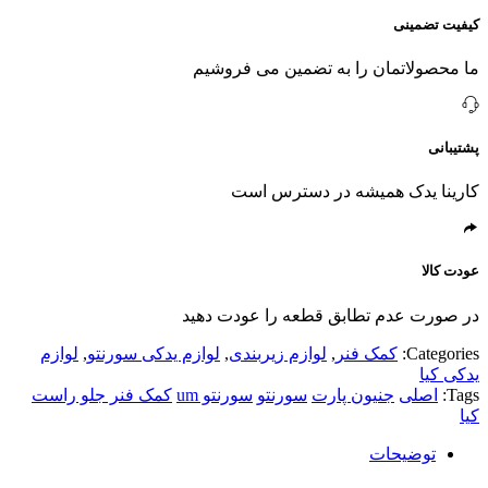
کیفیت تضمینی
ما محصولاتمان را به تضمین می فروشیم
پشتیبانی
کارینا یدک همیشه در دسترس است
عودت کالا
در صورت عدم تطابق قطعه را عودت دهید
Categories:
کمک فنر
,
لوازم زیربندی
,
لوازم یدکی سورنتو
,
لوازم
یدکی کیا
Tags:
اصلی
جنیون پارت
سورنتو
سورنتو um
کمک فنر جلو راست
کیا
توضیحات