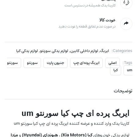
کارینا یدک همیشه در دسترس است
عودت کالا
در صورت عدم تطابق قطعه را عودت دهید
,
,
,
Categories:
ایربگ
لوازم داخلی کابین
لوازم یدکی سورنتو
لوازم یدکی کیا
Tags:
اصلی
ایربگ پرده ای چپ
جنیون پارت
سورنتو
سورنتو
um
کیا
توضیحات
ایربگ پرده ای چپ کیا سورنتو um
کارینا یدک وارد کننده و عرضه کننده ایربگ پرده ای چپ کیا سورنتو um
لوازم یدکی خودروهای
کیا (
Kia Motors
)
،
هیوندای (
Hyundai
)
و
مزدا