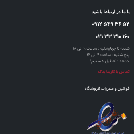
با ما در ارتباط باشید
52 36 549 0912
160 310 33 021
شنبه تا چهارشنبه : ساعت 9 الی 18
پنج شنبه : ساعت 9 الی 14
جمعه : تعطیل هستیم!
تماس با کارینا یدک
قوانین و مقررات فروشگاه