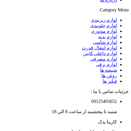
Category Menu
لوازم زیربندی
لوازم جلوبندی
لوازم موتوری
لوازم بدنه
لوازم شاسی
لوازم انتقال قدرت
لوازم داخلی کابین
لوازم مصرفی
لوازم برقی
شیشه ها
روغن ها
فیلتر ها
جزئیات تماس با ما :
09125493652
شنبه تا پنجشنبه از ساعت 8 الی 18
کارینا یدک