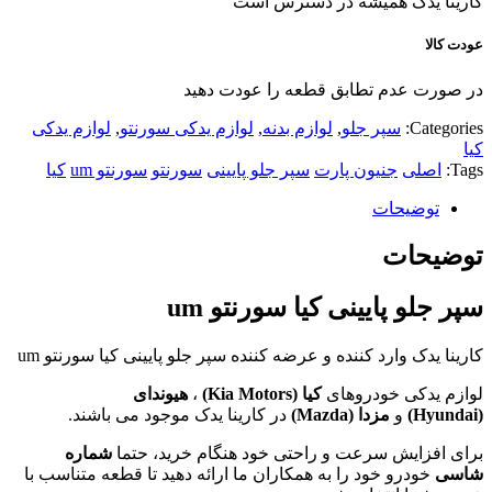
کارینا یدک همیشه در دسترس است
عودت کالا
در صورت عدم تطابق قطعه را عودت دهید
Categories:
سپر جلو
,
لوازم بدنه
,
لوازم یدکی سورنتو
,
لوازم یدکی
کیا
Tags:
اصلی
جنیون پارت
سپر جلو پایینی
سورنتو
سورنتو um
کیا
توضیحات
توضیحات
سپر جلو پایینی کیا سورنتو um
کارینا یدک وارد کننده و عرضه کننده سپر جلو پایینی کیا سورنتو um
لوازم یدکی خودروهای
کیا (
Kia Motors
)
،
هیوندای
(
Hyundai
)
و
مزدا (
Mazda
)
در کارینا یدک موجود می باشند.
برای افزایش سرعت و راحتی خود هنگام خرید، حتما
شماره
شاسی
خودرو خود را به همکاران ما ارائه دهید تا قطعه متناسب با