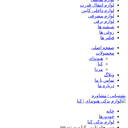
لوازم انتقال قدرت
لوازم داخلی کابین
لوازم مصرفی
لوازم برقی
شیشه ها
روغن ها
فیلتر ها
صفحه اصلی
محصولات
هیوندای
کیا
مزدا
وبلاگ
تماس با ما
درباره ما
پشتیبانی / مشاوره
خانه
خودورها
لوازم یدکی کیا
سپر جلو پایینی کیا سورنتو um