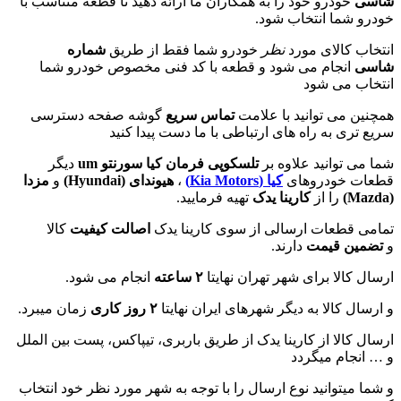
شاسی
خودرو خود را به همکاران ما ارائه دهید تا قطعه متناسب با
خودرو شما انتخاب شود.
انتخاب کالای مورد
نظر
خودرو شما فقط از طریق
شماره
شاسی
انجام می شود و قطعه با کد فنی مخصوص خودرو شما
انتخاب می شود
همچنین می توانید با علامت
تماس سریع
گوشه صفحه دسترسی
سریع تری به راه های ارتباطی با ما دست پیدا کنید
شما می توانید علاوه بر
تلسکوپی فرمان کیا سورنتو um
دیگر
قطعات خودروهای
کیا (
Kia Motors
)
،
هیوندای (
Hyundai
)
و
مزدا
(
Mazda
)
را از
کارینا یدک
تهیه فرمایید.
تمامی قطعات ارسالی از سوی کارینا یدک
اصالت کیفیت
کالا
و
تضمین قیمت
دارند.
ارسال کالا برای شهر تهران نهایتا
۲ ساعته
انجام می شود.
و ارسال کالا به دیگر شهرهای ایران نهایتا
۲ روز کاری
زمان میبرد.
ارسال کالا از کارینا یدک از طریق باربری، تیپاکس، پست بین الملل
و … انجام میگردد
و شما میتوانید نوع ارسال را با توجه به شهر مورد نظر خود انتخاب