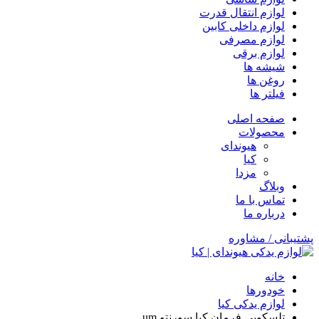
لوازم انتقال قدرت
لوازم داخلی کابین
لوازم مصرفی
لوازم برقی
شیشه ها
روغن ها
فیلتر ها
صفحه اصلی
محصولات
هیوندای
کیا
مزدا
وبلاگ
تماس با ما
درباره ما
پشتیبانی / مشاوره
خانه
خودورها
لوازم یدکی کیا
تلسکوپی فرمان کیا سورنتو um