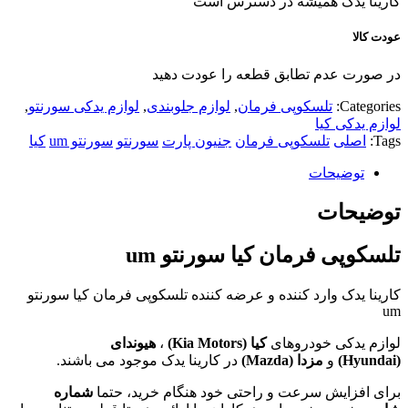
کارینا یدک همیشه در دسترس است
عودت کالا
در صورت عدم تطابق قطعه را عودت دهید
Categories:
تلسکوپی فرمان
,
لوازم جلوبندی
,
لوازم یدکی سورنتو
,
لوازم یدکی کیا
Tags:
اصلی
تلسکوپی فرمان
جنیون پارت
سورنتو
سورنتو um
کیا
توضیحات
توضیحات
تلسکوپی فرمان کیا سورنتو um
کارینا یدک وارد کننده و عرضه کننده تلسکوپی فرمان کیا سورنتو
um
لوازم یدکی خودروهای
کیا (
Kia Motors
)
،
هیوندای
(
Hyundai
)
و
مزدا (
Mazda
)
در کارینا یدک موجود می باشند.
برای افزایش سرعت و راحتی خود هنگام خرید، حتما
شماره