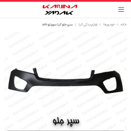
خانه
خودورها
لوازم یدکی کیا
سپر جلو کیا سورنتو um