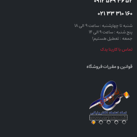
52 36 549 0912
160 310 33 021
شنبه تا چهارشنبه : ساعت 9 الی 18
پنج شنبه : ساعت 9 الی 14
جمعه : تعطیل هستیم!
تماس با کارینا یدک
قوانین و مقررات فروشگاه