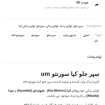
عودت کالا
در صورت عدم تطابق قطعه را عودت دهید
,
,
,
Categories:
سپر جلو
لوازم بدنه
لوازم یدکی سورنتو
لوازم یدکی کیا
Tags:
اصلی
جنیون پارت
سپر جلو
سورنتو
سورنتو um
کیا
توضیحات
سپر جلو کیا سورنتو um
کارینا یدک وارد کننده و عرضه کننده سپر جلو کیا سورنتو um
لوازم یدکی خودروهای
کیا (
Kia Motors
)
،
هیوندای (
Hyundai
)
و
مزدا
(
Mazda
)
در کارینا یدک موجود می باشند.
برای افزایش سرعت و راحتی خود هنگام خرید، حتما
شماره