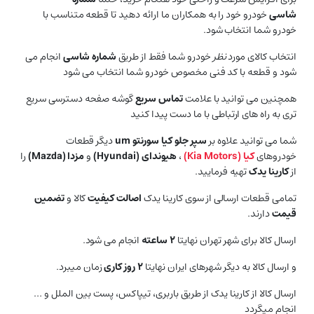
شاسی
خودرو خود را به همکاران ما ارائه دهید تا قطعه متناسب با
خودرو شما انتخاب شود.
انتخاب کالای مورد
نظر
خودرو شما فقط از طریق
شماره شاسی
انجام می
شود و قطعه با کد فنی مخصوص خودرو شما انتخاب می شود
همچنین می توانید با علامت
تماس سریع
گوشه صفحه دسترسی سریع
تری به راه های ارتباطی با ما دست پیدا کنید
شما می توانید علاوه بر
سپر جلو کیا سورنتو um
دیگر قطعات
خودروهای
کیا (
Kia Motors
)
،
هیوندای (
Hyundai
)
و
مزدا (
Mazda
)
را
از
کارینا یدک
تهیه فرمایید.
تمامی قطعات ارسالی از سوی کارینا یدک
اصالت کیفیت
کالا و
تضمین
قیمت
دارند.
ارسال کالا برای شهر تهران نهایتا
۲ ساعته
انجام می شود.
و ارسال کالا به دیگر شهرهای ایران نهایتا
۲ روز کاری
زمان میبرد.
ارسال کالا از کارینا یدک از طریق باربری، تیپاکس، پست بین الملل و …
انجام میگردد