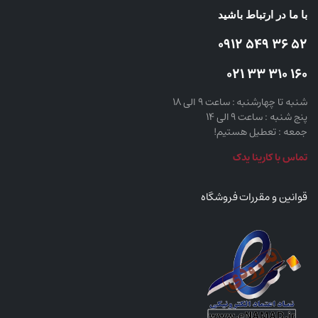
با ما در ارتباط باشید
52 36 549 0912
160 310 33 021
شنبه تا چهارشنبه : ساعت 9 الی 18
پنج شنبه : ساعت 9 الی 14
جمعه : تعطیل هستیم!
تماس با کارینا یدک
قوانین و مقررات فروشگاه