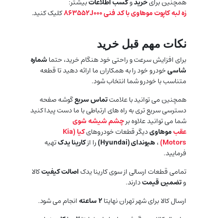
همچنین برای
خرید
و
کسب اطلاعات
بیشتر:
زه لبه کاپوت موهاوی با کد فنی 863552J000
کلیک کنید.
نکات مهم قبل خرید
برای افزایش سرعت و راحتی خود هنگام خرید، حتما
شماره
شاسی
خودرو خود را به همکاران ما ارائه دهید تا قطعه
متناسب با خودرو شما انتخاب شود.
همچنین می توانید با علامت
تماس سریع
گوشه صفحه
دسترسی سریع تری به راه های ارتباطی با ما دست پیدا کنید
شما می توانید علاوه بر
چشم شیشه شوی
عقب
موهاوی
دیگر قطعات خودروهای
کیا (
Kia
Motors
)
،
هیوندای (
Hyundai
)
را از
کارینا یدک
تهیه
فرمایید.
تمامی قطعات ارسالی از سوی کارینا یدک
اصالت کیفیت
کالا
و
تضمین قیمت
دارند.
ارسال کالا برای شهر تهران نهایتا
۲ ساعته
انجام می شود.