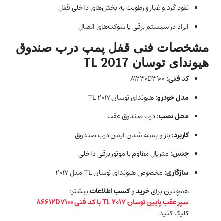
نفوذ گرد و غبار و رطوبت به بخش‌های داخلی قفل
ایراد در سیستم برقی یا سوکت‌های اتصال
مشخصات فنی قفل پمپ درب صندوق
هیوندای توسان TL 2017
کد فنی:
81230D3100
مدل خودرو:
هیوندای توسان TL 2017
محل نصب:
درب صندوق عقب
کاربرد:
باز و بسته شدن ایمن درب صندوق
جنس:
متریال مقاوم با موتور برقی داخلی
سازگاری:
مخصوص هیوندای توسان TL مدل 2017
همچنین برای
خرید
و
کسب اطلاعات
بیشتر:
سپر عقب پایین توسان TL 2017 با کد فنی 86612D7100
کلیک کنید.