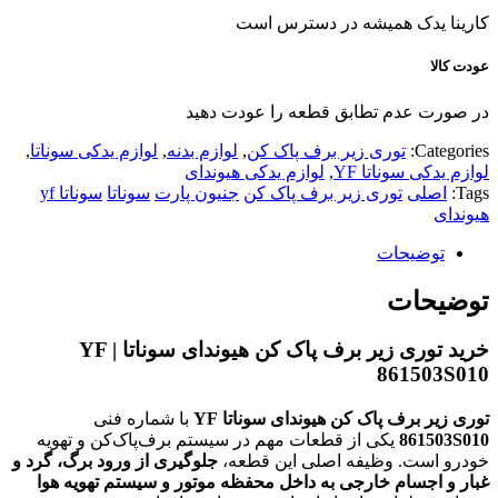
کارینا یدک همیشه در دسترس است
عودت کالا
در صورت عدم تطابق قطعه را عودت دهید
Categories:
توری زیر برف پاک کن
,
لوازم بدنه
,
لوازم یدکی سوناتا
,
لوازم یدکی سوناتا YF
,
لوازم یدکی هیوندای
Tags:
اصلی
توری زیر برف پاک کن
جنیون پارت
سوناتا
سوناتا yf
هیوندای
توضیحات
توضیحات
خرید
توری زیر برف پاک کن هیوندای سوناتا YF |
861503S010
توری زیر برف پاک کن هیوندای سوناتا YF
با شماره فنی
861503S010
یکی از قطعات مهم در سیستم برف‌پاک‌کن و تهویه
خودرو است. وظیفه اصلی این قطعه،
جلوگیری از ورود برگ، گرد و
غبار و اجسام خارجی به داخل محفظه موتور و سیستم تهویه هوا