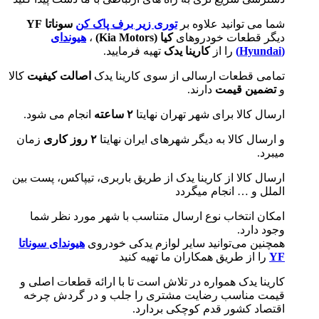
شما می توانید علاوه بر
توری زیر برف پاک کن
سوناتا YF
دیگر قطعات خودروهای
کیا (
Kia Motors
)
،
هیوندای
(
Hyundai
)
را از
کارینا یدک
تهیه فرمایید.
تمامی قطعات ارسالی از سوی کارینا یدک
اصالت کیفیت
کالا
و
تضمین قیمت
دارند.
ارسال کالا برای شهر تهران نهایتا
۲ ساعته
انجام می شود.
و ارسال کالا به دیگر شهرهای ایران نهایتا
۲ روز کاری
زمان
میبرد.
ارسال کالا از کارینا یدک از طریق باربری، تیپاکس، پست بین
الملل و … انجام میگردد
امکان انتخاب نوع ارسال متناسب با شهر مورد نظر شما
وجود دارد.
همچنین می‌توانید سایر لوازم یدکی خودروی
هیوندای سوناتا
YF
را از طریق همکاران ما تهیه کنید
کارینا یدک همواره در تلاش است تا با ارائه قطعات اصلی و
قیمت مناسب رضایت مشتری را جلب و در گردش چرخه
اقتصاد کشور قدم کوچکی بردارد.