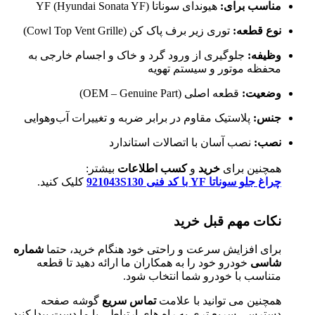
مناسب برای:
هیوندای سوناتا YF (Hyundai Sonata YF)
نوع قطعه:
توری زیر برف پاک کن (Cowl Top Vent Grille)
وظیفه:
جلوگیری از ورود گرد و خاک و اجسام خارجی به
محفظه موتور و سیستم تهویه
وضعیت:
قطعه اصلی (OEM – Genuine Part)
جنس:
پلاستیک مقاوم در برابر ضربه و تغییرات آب‌وهوایی
نصب:
نصب آسان با اتصالات استاندارد
همچنین برای
خرید
و
کسب اطلاعات
بیشتر:
چراغ جلو سوناتا YF با کد فنی 921043S130
کلیک کنید.
نکات مهم قبل خرید
برای افزایش سرعت و راحتی خود هنگام خرید، حتما
شماره
شاسی
خودرو خود را به همکاران ما ارائه دهید تا قطعه
متناسب با خودرو شما انتخاب شود.
همچنین می توانید با علامت
تماس سریع
گوشه صفحه
دسترسی سریع تری به راه های ارتباطی با ما دست پیدا کنید