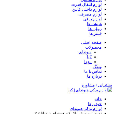
لوازم انتقال قدرت
لوازم داخلی کابین
لوازم مصرفی
لوازم برقی
شیشه ها
روغن ها
فیلتر ها
صفحه اصلی
محصولات
هیوندای
کیا
مزدا
وبلاگ
تماس با ما
درباره ما
پشتیبانی / مشاوره
خانه
خودورها
لوازم یدکی هیوندای
توری زیر برف پاک کن هیوندای سوناتا YF