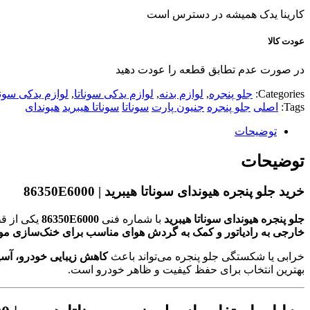
کارینا یدک همیشه در دسترس است
عودت کالا
در صورت عدم تطابق قطعه را عودت دهید
Categories:
جلو پنجره
,
لوازم بدنه
,
لوازم یدکی سوناتا
,
لوازم یدکی سوناتا
Tags:
اصلی
جلو پنجره
جنیون پارت
سوناتا
سوناتا هیبرید
هیوندای
توضیحات
توضیحات
خرید
جلو پنجره هیوندای سوناتا هیبرید | 86350E6000
جلو پنجره هیوندای سوناتا هیبرید
با شماره فنی
86350E6000
یکی از قط
خارجی به رادیاتور و کمک به گردش هوای مناسب برای خنک‌سازی مو
خرابی یا شکستگی جلو پنجره می‌تواند باعث
کاهش زیبایی خودرو، آسی
بهترین انتخاب برای حفظ کیفیت و ظاهر خودرو است.