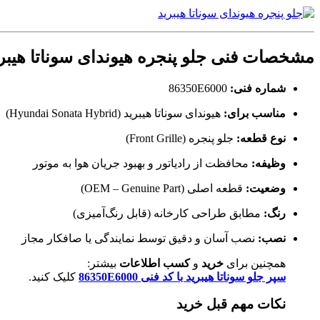
مشخصات فنی
جلو پنجره هیوندای سوناتا هیبر
شماره فنی:
86350E6000
مناسب برای:
هیوندای سوناتا هیبرید (Hyundai Sonata Hybrid)
نوع قطعه:
جلو پنجره (Front Grille)
وظیفه:
محافظت از رادیاتور و بهبود جریان هوا به موتور
وضعیت:
قطعه اصلی (OEM – Genuine Part)
رنگ:
مطابق طراحی کارخانه (قابل رنگ‌آمیزی)
نصب:
نصب آسان و دقیق توسط نمایندگی یا صافکار مجاز
همچنین برای
خرید
و
کسب اطلاعات
بیشتر:
سپر جلو سوناتا هیبرید با کد فنی 86350E6000
کلیک کنید.
نکات مهم قبل خرید