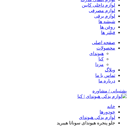
لوازم داخلی کابین
لوازم مصرفی
لوازم برقی
شیشه ها
روغن ها
فیلتر ها
صفحه اصلی
محصولات
هیوندای
کیا
مزدا
وبلاگ
تماس با ما
درباره ما
پشتیبانی / مشاوره
خانه
خودورها
لوازم یدکی هیوندای
جلو پنجره هیوندای سوناتا هیبرید