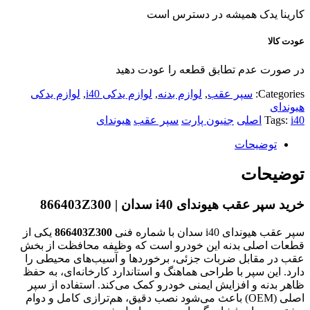
کارینا یدک همیشه در دسترس است
عودت کالا
در صورت عدم تطابق قطعه را عودت دهید
Categories:
سپر عقب
,
لوازم بدنه
,
لوازم یدکی i40
,
لوازم یدکی
هیوندای
i40
Tags:
اصلی
جنیون پارت
سپر عقب
هیوندای
توضیحات
توضیحات
خرید سپر عقب هیوندای i40 سدان | 866403Z300
سپر عقب هیوندای i40 سدان با شماره فنی
866403Z300
یکی از
قطعات اصلی بدنه این خودرو است که وظیفه محافظت از بخش
عقب در مقابل ضربات جزئی، برخوردها و آسیب‌های محیطی را
دارد. این سپر با طراحی هماهنگ و استاندارد کارخانه‌ای، به حفظ
ظاهر بدنه و افزایش ایمنی خودرو کمک می‌کند. استفاده از سپر
اصلی (OEM) باعث می‌شود نصب دقیق، هم‌ترازی کامل و دوام