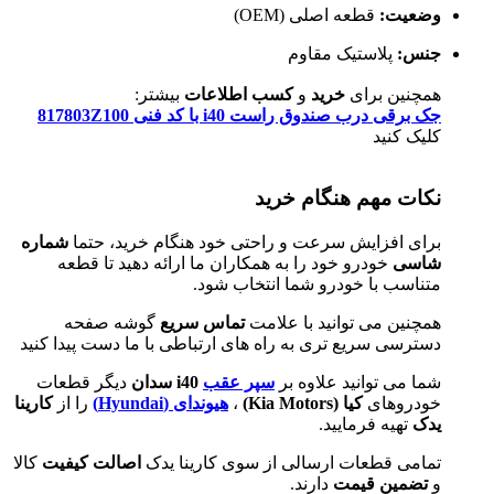
وضعیت:
قطعه اصلی (OEM)
جنس:
پلاستیک مقاوم
همچنین برای
خرید
و
کسب اطلاعات
بیشتر:
جک برقی درب صندوق راست i40 با کد فنی 817803Z100
کلیک کنید
نکات مهم هنگام خرید
برای افزایش سرعت و راحتی خود هنگام خرید، حتما
شماره
شاسی
خودرو خود را به همکاران ما ارائه دهید تا قطعه
متناسب با خودرو شما انتخاب شود.
همچنین می توانید با علامت
تماس سریع
گوشه صفحه
دسترسی سریع تری به راه های ارتباطی با ما دست پیدا کنید
شما می توانید علاوه بر
سپر عقب
i40 سدان
دیگر قطعات
خودروهای
کیا (
Kia Motors
)
،
هیوندای (
Hyundai
)
را از
کارینا
یدک
تهیه فرمایید.
تمامی قطعات ارسالی از سوی کارینا یدک
اصالت کیفیت
کالا
و
تضمین قیمت
دارند.