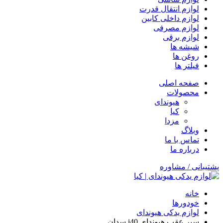
لوازم انتقال قدرت
لوازم داخلی کابین
لوازم مصرفی
لوازم برقی
شیشه ها
روغن ها
فیلتر ها
صفحه اصلی
محصولات
هیوندای
کیا
مزدا
وبلاگ
تماس با ما
درباره ما
پشتیبانی / مشاوره
خانه
خودورها
لوازم یدکی هیوندای
سپر عقب هیوندای i40 سدان