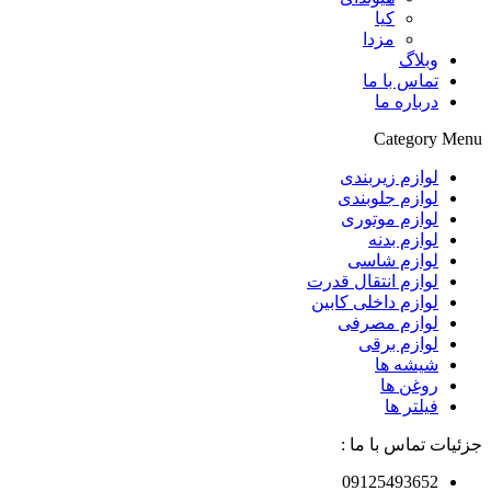
کیا
مزدا
وبلاگ
تماس با ما
درباره ما
Category Menu
لوازم زیربندی
لوازم جلوبندی
لوازم موتوری
لوازم بدنه
لوازم شاسی
لوازم انتقال قدرت
لوازم داخلی کابین
لوازم مصرفی
لوازم برقی
شیشه ها
روغن ها
فیلتر ها
جزئیات تماس با ما :
09125493652