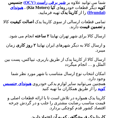
شما می توانید علاوه بر
شیر برقی راست (OCV)
جنسیس
کوپه
دیگر قطعات خودروهای
کیا (
Kia Motors
)
،
هیوندای
(
Hyundai
)
را از
کارینا یدک
تهیه فرمایید.
تمامی قطعات ارسالی از سوی کارینا یدک
اصالت کیفیت
کالا
و
تضمین قیمت
دارند.
ارسال کالا برای شهر تهران نهایتا
۲ ساعته
انجام می شود.
و ارسال کالا به دیگر شهرهای ایران نهایتا
۲ روز کاری
زمان
میبرد.
ارسال کالا از کارینا یدک از طریق باربری، تیپاکس، پست بین
الملل و … انجام میگردد
امکان انتخاب نوع ارسال متناسب با شهر مورد نظر شما
وجود دارد.
همچنین می‌توانید سایر لوازم یدکی خودروی
هیوندای جنسیس
کوپه
را از طریق همکاران ما تهیه کنید
کارینا یدک همواره در تلاش است تا با ارائه قطعات اصلی و
قیمت مناسب رضایت مشتری را جلب و در گردش چرخه
اقتصاد کشور قدم کوچکی بردارد.
کارینا یدک فروشگاهی که به آن اعتماد دارید.