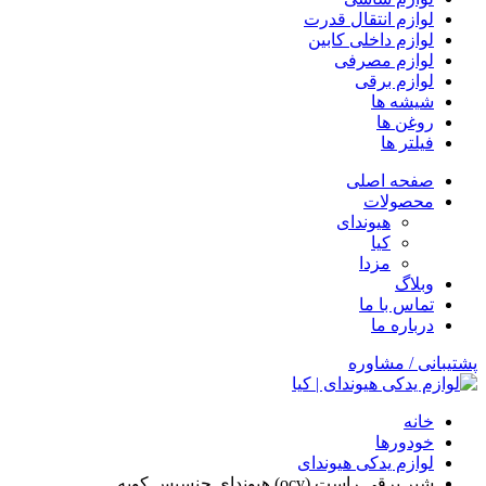
لوازم انتقال قدرت
لوازم داخلی کابین
لوازم مصرفی
لوازم برقی
شیشه ها
روغن ها
فیلتر ها
صفحه اصلی
محصولات
هیوندای
کیا
مزدا
وبلاگ
تماس با ما
درباره ما
پشتیبانی / مشاوره
خانه
خودورها
لوازم یدکی هیوندای
شیر برقی راست (ocv) هیوندای جنسیس کوپه