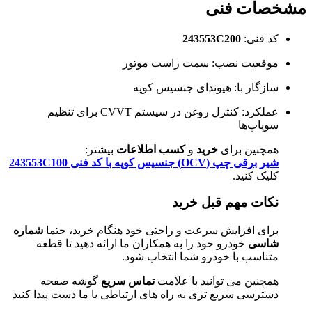
مشخصات فنی
کد فنی:
243553C200
موقعیت نصب: سمت راست موتور
سازگار با: هیوندای جنسیس کوپه
عملکرد: کنترل روغن در سیستم CVVT برای تنظیم
سوپاپ‌ها
همچنین برای
خرید
و
کسب اطلاعات
بیشتر:
شیر برقی چپ (OCV) جنسیس کوپه با کد فنی 243553C100
کلیک کنید.
نکات مهم قبل خرید
برای افزایش سرعت و راحتی خود هنگام خرید، حتما
شماره
شاسی
خودرو خود را به همکاران ما ارائه دهید تا قطعه
متناسب با خودرو شما انتخاب شود.
همچنین می توانید با علامت
تماس سریع
گوشه صفحه
دسترسی سریع تری به راه های ارتباطی با ما دست پیدا کنید