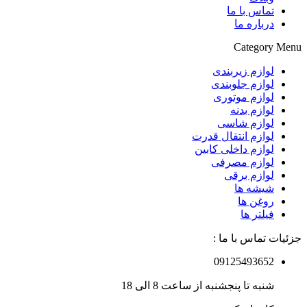
تماس با ما
درباره ما
Category Menu
لوازم زیربندی
لوازم جلوبندی
لوازم موتوری
لوازم بدنه
لوازم شاسی
لوازم انتقال قدرت
لوازم داخلی کابین
لوازم مصرفی
لوازم برقی
شیشه ها
روغن ها
فیلتر ها
جزئیات تماس با ما :
09125493652
شنبه تا پنجشنبه از ساعت 8 الی 18