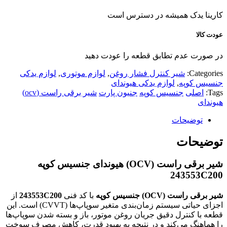
کارینا یدک همیشه در دسترس است
عودت کالا
در صورت عدم تطابق قطعه را عودت دهید
Categories:
شیر کنترل فشار روغن
,
لوازم موتوری
,
لوازم یدکی
جنسیس کوپه
,
لوازم یدکی هیوندای
Tags:
اصلی
جنسیس کوپه
جنیون پارت
شیر برقی راست (ocv)
هیوندای
توضیحات
توضیحات
شیر برقی راست (OCV) هیوندای جنسیس کوپه
243553C200
شیر برقی راست (OCV) جنسیس کوپه
با کد فنی
243553C200
از
اجزای حیاتی سیستم زمان‌بندی متغیر سوپاپ‌ها (CVVT) است. این
قطعه با کنترل دقیق جریان روغن موتور، باز و بسته شدن سوپاپ‌ها
را هماهنگ می‌کند و در نتیجه به بهبود قدرت، کاهش مصرف سوخت