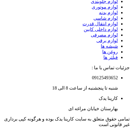
لوازم جلوبندی
لوازم موتوری
لوازم بدنه
لوازم شاسی
لوازم انتقال قدرت
لوازم داخلی کابین
لوازم مصرفی
لوازم برقی
شیشه ها
روغن ها
فیلتر ها
جزئیات تماس با ما :
09125493652
شنبه تا پنجشنبه از ساعت 8 الی 18
کارینا یدک
بهارستان خیابان مراغه ای
تمامی حقوق متعلق به سایت کارینا یدک بوده و هرگونه کپی برداری
غیر قانونی است