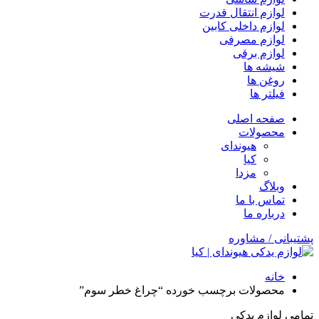
لوازم انتقال قدرت
لوازم داخلی کابین
لوازم مصرفی
لوازم برقی
شیشه ها
روغن ها
فیلتر ها
صفحه اصلی
محصولات
هیوندای
کیا
مزدا
وبلاگ
تماس با ما
درباره ما
پشتیبانی / مشاوره
خانه
محصولات برچسب خورده “چراغ خطر سوم”
تمامی لوازم یدکی