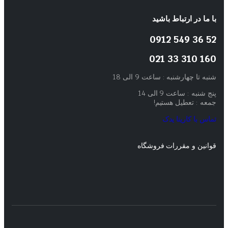
با ما در ارتباط باشید
52 36 549 0912
160 310 33 021
شنبه تا چهارشنبه : ساعت 9 الی 18
پنج شنبه : ساعت 9 الی 14
جمعه : تعطیل هستیم!
تماس با کارینا یدک
قوانین و مقررات فروشگاه