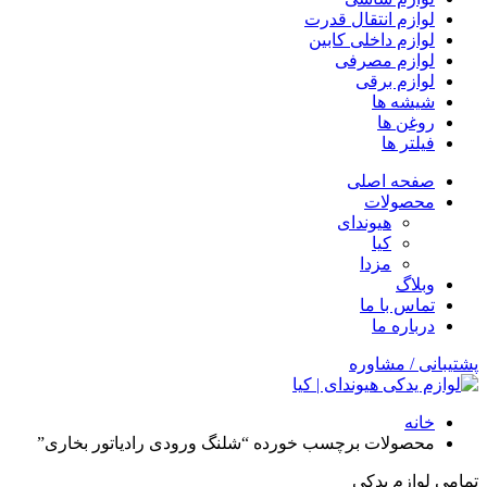
لوازم انتقال قدرت
لوازم داخلی کابین
لوازم مصرفی
لوازم برقی
شیشه ها
روغن ها
فیلتر ها
صفحه اصلی
محصولات
هیوندای
کیا
مزدا
وبلاگ
تماس با ما
درباره ما
پشتیبانی / مشاوره
خانه
محصولات برچسب خورده “شلنگ ورودی رادیاتور بخاری”
تمامی لوازم یدکی