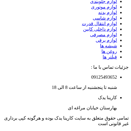
لوازم جلوبندی
لوازم موتوری
لوازم بدنه
لوازم شاسی
لوازم انتقال قدرت
لوازم داخلی کابین
لوازم مصرفی
لوازم برقی
شیشه ها
روغن ها
فیلتر ها
جزئیات تماس با ما :
09125493652
شنبه تا پنجشنبه از ساعت 8 الی 18
کارینا یدک
بهارستان خیابان مراغه ای
تمامی حقوق متعلق به سایت کارینا یدک بوده و هرگونه کپی برداری
غیر قانونی است