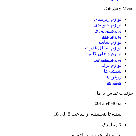
Category Menu
لوازم زیربندی
لوازم جلوبندی
لوازم موتوری
لوازم بدنه
لوازم شاسی
لوازم انتقال قدرت
لوازم داخلی کابین
لوازم مصرفی
لوازم برقی
شیشه ها
روغن ها
فیلتر ها
جزئیات تماس با ما :
09125493652
شنبه تا پنجشنبه از ساعت 8 الی 18
کارینا یدک
بهارستان خیابان مراغه ای