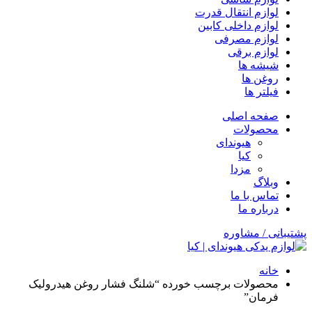
لوازم انتقال قدرت
لوازم داخلی کابین
لوازم مصرفی
لوازم برقی
شیشه ها
روغن ها
فیلتر ها
صفحه اصلی
محصولات
هیوندای
کیا
مزدا
وبلاگ
تماس با ما
درباره ما
پشتیبانی / مشاوره
خانه
محصولات برچسب خورده “شلنگ فشار روغن هیدرولیک
فرمان”