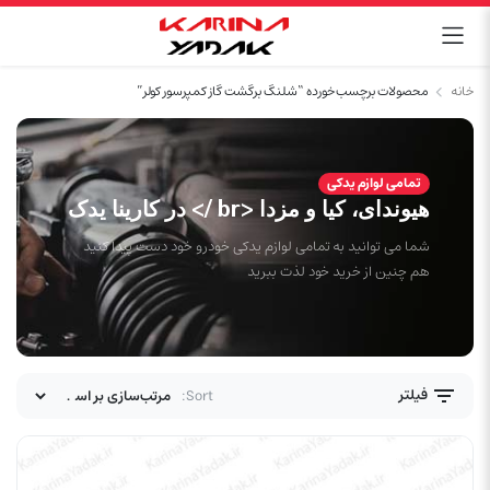
خانه
محصولات برچسب خورده “شلنگ برگشت گاز کمپرسور کولر”
تمامی لوازم یدکی
هیوندای، کیا و مزدا <br /> در کارینا یدک
شما می توانید به تمامی لوازم یدکی خودرو خود دست پیدا کنید
هم چنین از خرید خود لذت ببرید
فیلتر
Sort: