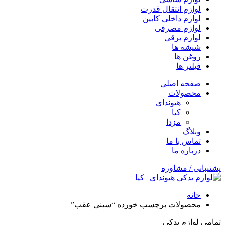
لوازم انتقال قدرت
لوازم داخلی کابین
لوازم مصرفی
لوازم برقی
شیشه ها
روغن ها
فیلتر ها
صفحه اصلی
محصولات
هیوندای
کیا
مزدا
وبلاگ
تماس با ما
درباره ما
پشتیبانی / مشاوره
خانه
محصولات برچسب خورده “سینی عقب”
تمامی لوازم یدکی