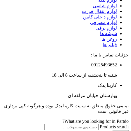
لوازم بدنه
لوازم شاسی
لوازم انتقال قدرت
لوازم داخلی کابین
لوازم مصرفی
لوازم برقی
شیشه ها
روغن ها
فیلتر ها
جزئیات تماس با ما :
09125493652
شنبه تا پنجشنبه از ساعت 8 الی 18
کارینا یدک
بهارستان خیابان مراغه ای
تمامی حقوق متعلق به سایت کارینا یدک بوده و هرگونه کپی برداری
غیر قانونی است
What are you looking for in Partdo?
Products search