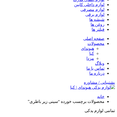
لوازم داخلی کابین
لوازم مصرفی
لوازم برقی
شیشه ها
روغن ها
فیلتر ها
صفحه اصلی
محصولات
هیوندای
کیا
مزدا
وبلاگ
تماس با ما
درباره ما
پشتیبانی / مشاوره
خانه
محصولات برچسب خورده “سینی زیر باطری”
تمامی لوازم یدکی