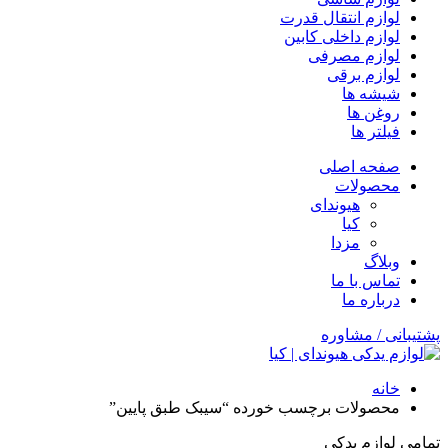
لوازم انتقال قدرت
لوازم داخلی کابین
لوازم مصرفی
لوازم برقی
شیشه ها
روغن ها
فیلتر ها
صفحه اصلی
محصولات
هیوندای
کیا
مزدا
وبلاگ
تماس با ما
درباره ما
پشتیبانی / مشاوره
خانه
محصولات برچسب خورده “سیبک طبق پایین”
تمامی لوازم یدکی