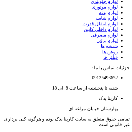
لوازم جلوبندی
لوازم موتوری
لوازم بدنه
لوازم شاسی
لوازم انتقال قدرت
لوازم داخلی کابین
لوازم مصرفی
لوازم برقی
شیشه ها
روغن ها
فیلتر ها
جزئیات تماس با ما :
09125493652
شنبه تا پنجشنبه از ساعت 8 الی 18
کارینا یدک
بهارستان خیابان مراغه ای
تمامی حقوق متعلق به سایت کارینا یدک بوده و هرگونه کپی برداری
غیر قانونی است