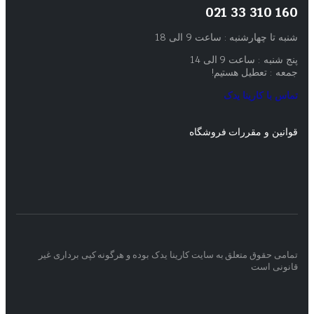
160 310 33 021
شنبه تا چهارشنبه : ساعت 9 الی 18
پنج شنبه : ساعت 9 الی 14
جمعه : تعطیل هستیم!
تماس با کارینا یدک
قوانین و مقررات فروشگاه
تمامی حقوق متعلق به سایت کارینا یدک بوده و هرگونه کپی برداری غیر
قانونی است