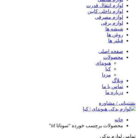
لوازم انتقال قدرت
لوازم داخلی کابین
لوازم مصرفی
لوازم برقی
شیشه ها
روغن ها
فیلتر ها
صفحه اصلی
محصولات
هیوندای
کیا
مزدا
وبلاگ
تماس با ما
درباره ما
پشتیبانی / مشاوره
خانه
محصولات برچسب خورده “سوناتا nf”
تمامی لوازم یدکی