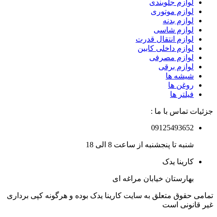
لوازم جلوبندی
لوازم موتوری
لوازم بدنه
لوازم شاسی
لوازم انتقال قدرت
لوازم داخلی کابین
لوازم مصرفی
لوازم برقی
شیشه ها
روغن ها
فیلتر ها
جزئیات تماس با ما :
09125493652
شنبه تا پنجشنبه از ساعت 8 الی 18
کارینا یدک
بهارستان خیابان مراغه ای
تمامی حقوق متعلق به سایت کارینا یدک بوده و هرگونه کپی برداری
غیر قانونی است