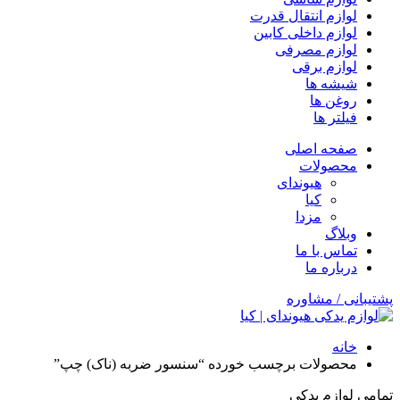
لوازم انتقال قدرت
لوازم داخلی کابین
لوازم مصرفی
لوازم برقی
شیشه ها
روغن ها
فیلتر ها
صفحه اصلی
محصولات
هیوندای
کیا
مزدا
وبلاگ
تماس با ما
درباره ما
پشتیبانی / مشاوره
خانه
محصولات برچسب خورده “سنسور ضربه (ناک) چپ”
تمامی لوازم یدکی