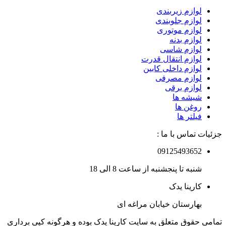
لوازم زیربندی
لوازم جلوبندی
لوازم موتوری
لوازم بدنه
لوازم شاسی
لوازم انتقال قدرت
لوازم داخلی کابین
لوازم مصرفی
لوازم برقی
شیشه ها
روغن ها
فیلتر ها
جزئیات تماس با ما :
09125493652
شنبه تا پنجشنبه از ساعت 8 الی 18
کارینا یدک
بهارستان خیابان مراغه ای
تمامی حقوق متعلق به سایت کارینا یدک بوده و هرگونه کپی برداری