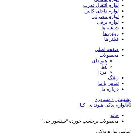
لوازم انتقال قدرت
لوازم داخلی کابین
لوازم مصرفی
لوازم برقی
شیشه ها
روغن ها
فیلتر ها
صفحه اصلی
محصولات
هیوندای
کیا
مزدا
وبلاگ
تماس با ما
درباره ما
پشتیبانی / مشاوره
خانه
محصولات برچسب خورده “سنسور جی”
تمامی لوازم یدکی