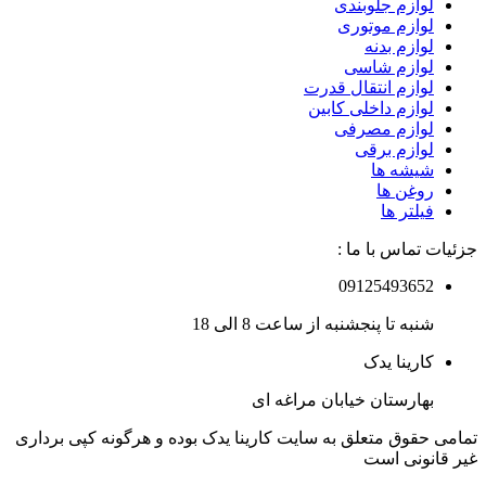
لوازم جلوبندی
لوازم موتوری
لوازم بدنه
لوازم شاسی
لوازم انتقال قدرت
لوازم داخلی کابین
لوازم مصرفی
لوازم برقی
شیشه ها
روغن ها
فیلتر ها
جزئیات تماس با ما :
09125493652
شنبه تا پنجشنبه از ساعت 8 الی 18
کارینا یدک
بهارستان خیابان مراغه ای
تمامی حقوق متعلق به سایت کارینا یدک بوده و هرگونه کپی برداری
غیر قانونی است