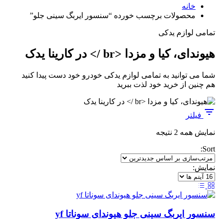
خانه
محصولات برچسب خورده “سنسور ایربگ سینی جلو”
تمامی لوازم یدکی
هیوندای، کیا و مزدا <br /> در کارینا یدک
شما می توانید به تمامی لوازم یدکی خودرو خود دست پیدا کنید
هم چنین از خرید خود لذت ببرید
فیلتر
مرتب‌سازی
نمایش همه 2 نتیجه
بر
Sort:
اساس
جدیدترین
نمایش:
سنسور ایربگ سینی جلو هیوندای سوناتا yf