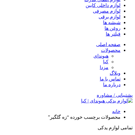
لوازم داخلی کابین
لوازم مصرفی
لوازم برقی
شیشه ها
روغن ها
فیلتر ها
صفحه اصلی
محصولات
هیوندای
کیا
مزدا
وبلاگ
تماس با ما
درباره ما
پشتیبانی / مشاوره
خانه
محصولات برچسب خورده “زه گلگیر”
تمامی لوازم یدکی