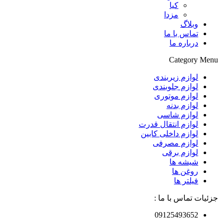
کیا
مزدا
وبلاگ
تماس با ما
درباره ما
Category Menu
لوازم زیربندی
لوازم جلوبندی
لوازم موتوری
لوازم بدنه
لوازم شاسی
لوازم انتقال قدرت
لوازم داخلی کابین
لوازم مصرفی
لوازم برقی
شیشه ها
روغن ها
فیلتر ها
جزئیات تماس با ما :
09125493652