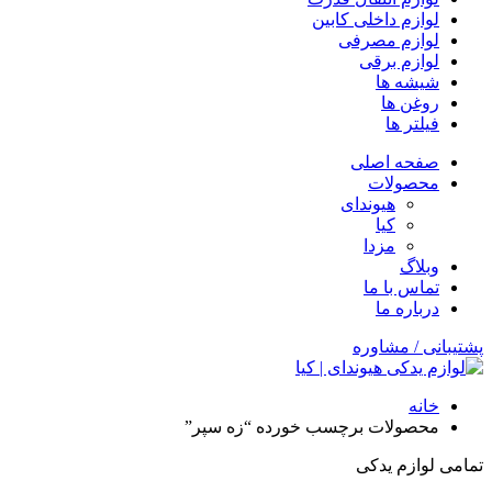
لوازم داخلی کابین
لوازم مصرفی
لوازم برقی
شیشه ها
روغن ها
فیلتر ها
صفحه اصلی
محصولات
هیوندای
کیا
مزدا
وبلاگ
تماس با ما
درباره ما
پشتیبانی / مشاوره
خانه
محصولات برچسب خورده “زه سپر”
تمامی لوازم یدکی