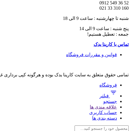
52 36 549 0912
160 310 33 021
شنبه تا چهارشنبه : ساعت 9 الی 18
پنج شنبه : ساعت 9 الی 14
جمعه : تعطیل هستیم!
تماس با کارینا یدک
قوانین و مقررات فروشگاه
تمامی حقوق متعلق به سایت کارینا یدک بوده و هرگونه کپی برداری غ
فروشگاه
فیلتر
جستجو
علاقه مندی ها
حساب کاربری
دسته بندی ها