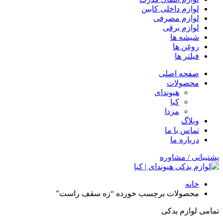
لوازم داخلی کابین
لوازم مصرفی
لوازم برقی
شیشه ها
روغن ها
فیلتر ها
صفحه اصلی
محصولات
هیوندای
کیا
مزدا
وبلاگ
تماس با ما
درباره ما
پشتیبانی / مشاوره
خانه
محصولات برچسب خورده “زه سقف راست”
تمامی لوازم یدکی