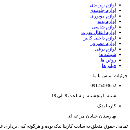
لوازم زیربندی
لوازم جلوبندی
لوازم موتوری
لوازم بدنه
لوازم شاسی
لوازم انتقال قدرت
لوازم داخلی کابین
لوازم مصرفی
لوازم برقی
شیشه ها
روغن ها
فیلتر ها
جزئیات تماس با ما :
09125493652
شنبه تا پنجشنبه از ساعت 8 الی 18
کارینا یدک
بهارستان خیابان مراغه ای
تمامی حقوق متعلق به سایت کارینا یدک بوده و هرگونه کپی برداری غ