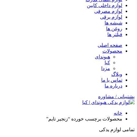
لوازم داخلی کابین
لوازم مصرفی
لوازم برقی
شیشه ها
روغن ها
فیلتر ها
صفحه اصلی
محصولات
هیوندای
کیا
مزدا
وبلاگ
تماس با ما
درباره ما
پشتیبانی / مشاوره
خانه
محصولات برچسب خورده “زنجیر تایم”
تمامی لوازم یدکی