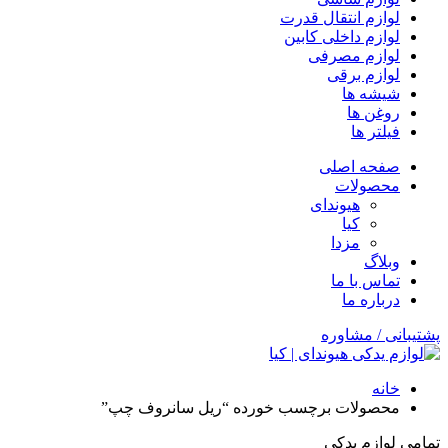
لوازم انتقال قدرت
لوازم داخلی کابین
لوازم مصرفی
لوازم برقی
شیشه ها
روغن ها
فیلتر ها
صفحه اصلی
محصولات
هیوندای
کیا
مزدا
وبلاگ
تماس با ما
درباره ما
پشتیبانی / مشاوره
خانه
محصولات برچسب خورده “ریل سانروف چپ”
تمامی لوازم یدکی