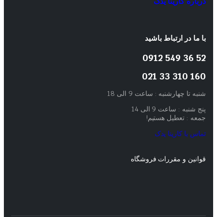
درباره کارینا یدک
با ما در ارتباط باشید
52 36 549 0912
160 310 33 021
شنبه تا چهارشنبه : ساعت 9 الی 18
پنج شنبه : ساعت 9 الی 14
جمعه : تعطیل هستیم!
تماس با کارینا یدک
قوانین و مقررات فروشگاه