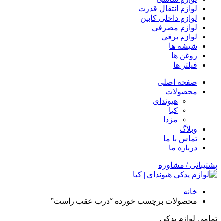
لوازم انتقال قدرت
لوازم داخلی کابین
لوازم مصرفی
لوازم برقی
شیشه ها
روغن ها
فیلتر ها
صفحه اصلی
محصولات
هیوندای
کیا
مزدا
وبلاگ
تماس با ما
درباره ما
پشتیبانی / مشاوره
خانه
محصولات برچسب خورده “درب عقب راست”
تمامی لوازم یدکی