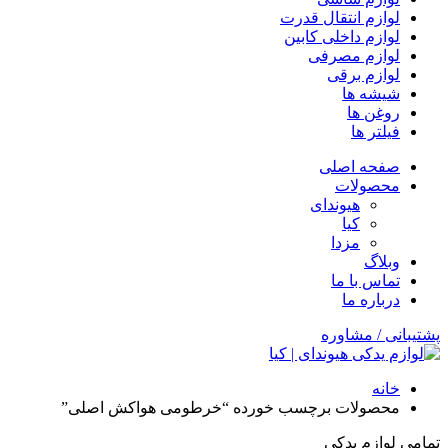
لوازم انتقال قدرت
لوازم داخلی کابین
لوازم مصرفی
لوازم برقی
شیشه ها
روغن ها
فیلتر ها
صفحه اصلی
محصولات
هیوندای
کیا
مزدا
وبلاگ
تماس با ما
درباره ما
پشتیبانی / مشاوره
خانه
محصولات برچسب خورده “خرطومی هواکش اصلی”
تمامی لوازم یدکی