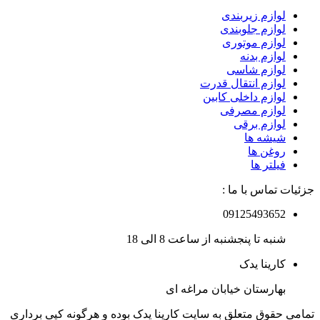
لوازم زیربندی
لوازم جلوبندی
لوازم موتوری
لوازم بدنه
لوازم شاسی
لوازم انتقال قدرت
لوازم داخلی کابین
لوازم مصرفی
لوازم برقی
شیشه ها
روغن ها
فیلتر ها
جزئیات تماس با ما :
09125493652
شنبه تا پنجشنبه از ساعت 8 الی 18
کارینا یدک
بهارستان خیابان مراغه ای
تمامی حقوق متعلق به سایت کارینا یدک بوده و هرگونه کپی برداری