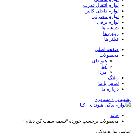
لوازم انتقال قدرت
لوازم داخلی کابین
لوازم مصرفی
لوازم برقی
شیشه ها
روغن ها
فیلتر ها
صفحه اصلی
محصولات
هیوندای
کیا
مزدا
وبلاگ
تماس با ما
درباره ما
پشتیبانی / مشاوره
خانه
محصولات برچسب خورده “تسمه سفت کن دینام”
تمامی لوازم یدکی