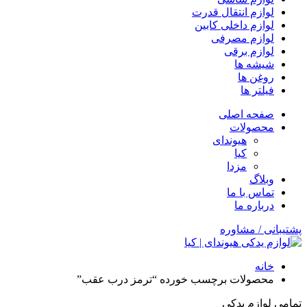
لوازم انتقال قدرت
لوازم داخلی کابین
لوازم مصرفی
لوازم برقی
شیشه ها
روغن ها
فیلتر ها
صفحه اصلی
محصولات
هیوندای
کیا
مزدا
وبلاگ
تماس با ما
درباره ما
پشتیبانی / مشاوره
خانه
محصولات برچسب خورده “ترمز درب عقب”
تمامی لوازم یدکی