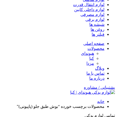
لوازم انتقال قدرت
لوازم داخلی کابین
لوازم مصرفی
لوازم برقی
شیشه ها
روغن ها
فیلتر ها
صفحه اصلی
محصولات
هیوندای
کیا
مزدا
وبلاگ
تماس با ما
درباره ما
پشتیبانی / مشاوره
خانه
محصولات برچسب خورده “بوش طبق جلو (پاپیونی)”
تمامی لوازم یدکی