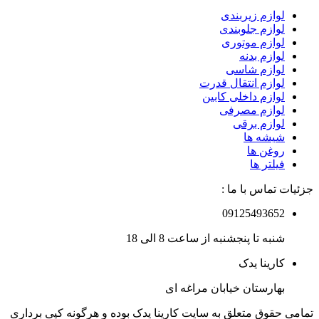
لوازم زیربندی
لوازم جلوبندی
لوازم موتوری
لوازم بدنه
لوازم شاسی
لوازم انتقال قدرت
لوازم داخلی کابین
لوازم مصرفی
لوازم برقی
شیشه ها
روغن ها
فیلتر ها
جزئیات تماس با ما :
09125493652
شنبه تا پنجشنبه از ساعت 8 الی 18
کارینا یدک
بهارستان خیابان مراغه ای
تمامی حقوق متعلق به سایت کارینا یدک بوده و هرگونه کپی برداری